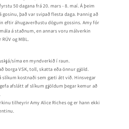
yrstu 50 dagana frá 20. mars - 8. maí. Á þeim
 á gosinu, það var svipað flesta daga. Þannig að
lin eftir áhugaverðustu dögum gossins. Amy fór
ð mála á staðnum, en annars voru málverkin
r RÚV og MBL.
lvuskjá/síma en myndverkið í raun.
ð borga VSK, toll, skatta eða önnur gjöld.
á slíkum kostnaði sem gæti átt við. Hinsvegar
gefa afslátt af slíkum gjöldum þegar kemur að
.
kinu tilheyrir Amy Alice Riches og er hann ekki
entinu.