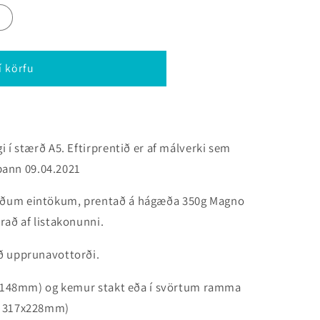
í körfu
 í stærð A5. Eftirprentið er af málverki sem
 þann
09.04.2021
uðum eintökum, prentað á hágæða 350g Magno
rað af listakonunni.
ð upprunavottorði.
10x148mm) og kemur stakt eða í svörtum ramma
r 317x228mm)