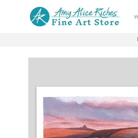
Skip to
content
V
Skip to
product
information