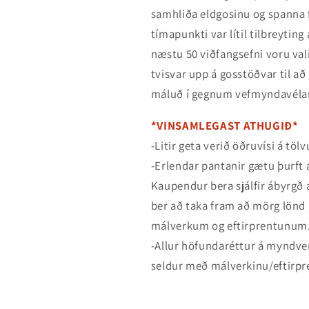
samhliða eldgosinu og spanna f
tímapunkti var lítil tilbreyting
næstu 50 viðfangsefni voru va
tvisvar upp á gosstöðvar til a
máluð í gegnum vefmyndavéla
*VINSAMLEGAST ATHUGIÐ*
-Litir geta verið öðruvísi á tö
-Erlendar pantanir gætu þurft a
Kaupendur bera sjálfir ábyrgð 
ber að taka fram að mörg lönd 
málverkum og eftirprentunum
-Allur höfundaréttur á myndver
seldur með málverkinu/eftirpr