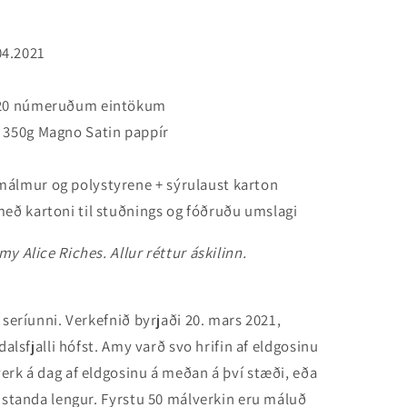
.04.2021
 20 númeruðum eintökum
350g Magno Satin pappír
 málmur og polystyrene + sýrulaust karton
eð kartoni til stuðnings og fóðruðu umslagi
y Alice Riches. Allur réttur áskilinn.
 seríunni. Verkefnið byrjaði 20. mars 2021,
dalsfjalli hófst. Amy varð svo hrifin af eldgosinu
erk á dag af eldgosinu á meðan á því stæði, eða
i standa lengur. Fyrstu 50 málverkin eru máluð