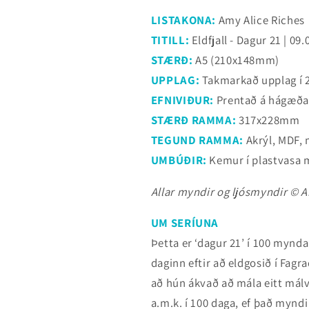
LISTAKONA:
Amy Alice Riches
TITILL:
Eldfjall - Dagur 21 | 09
STÆRÐ:
A5 (210x148mm)
UPPLAG:
Takmarkað upplag í
EFNIVIÐUR:
Prentað á hágæða 
STÆRÐ RAMMA:
317x228mm
TEGUND RAMMA:
Akrýl, MDF,
UMBÚÐIR:
Kemur í plastvasa m
Allar myndir og ljósmyndir © Am
UM SERÍUNA
Þetta er ‘dagur 21’ í 100 mynda
daginn eftir að eldgosið í Fagra
að hún ákvað að mála eitt málv
a.m.k. í 100 daga, ef það mynd