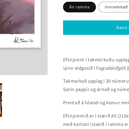
Án ramma
Innrammað
Bæta 
Eftirprent í takmörkuðu upplagi
sýnir eldgosið í Fagradalsfjalli
Takmarkað upplag í 20 númer
Satin pappír og áritað og núme
Prentað á Íslandi og kemur me
Eftirprentið er í stærð A5 (2
með kartoni (stærð í ramma e