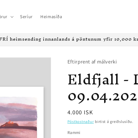
örur
Seríur
Heimasíða
FRÍ heimsending innanlands á pöntunum yfir 10,000 k
Eftirprent af málverki
Eldfjall - 
09.04.202
Regular
4.000 ISK
price
Póstkostnaður
birtist á greiðslusíðu.
Rammi