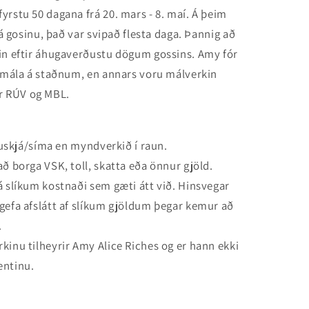
yrstu 50 dagana frá 20. mars - 8. maí. Á þeim
 á gosinu, það var svipað flesta daga. Þannig að
lin eftir áhugaverðustu dögum gossins. Amy fór
ð mála á staðnum, en annars voru málverkin
r RÚV og MBL.
lvuskjá/síma en myndverkið í raun.
ð borga VSK, toll, skatta eða önnur gjöld.
á slíkum kostnaði sem gæti átt við. Hinsvegar
gefa afslátt af slíkum gjöldum þegar kemur að
.
kinu tilheyrir Amy Alice Riches og er hann ekki
entinu.