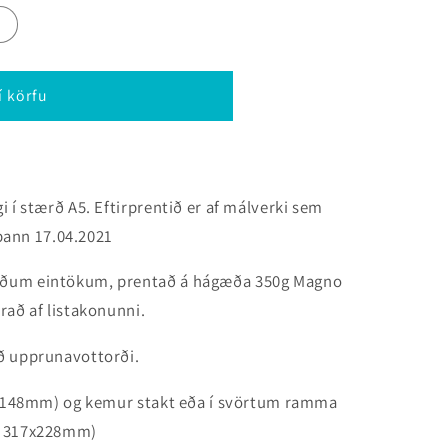
í körfu
 í stærð A5. Eftirprentið er af málverki sem
 þann
17.04.2021
uðum eintökum, prentað á hágæða 350g Magno
rað af listakonunni.
ð upprunavottorði.
10x148mm) og kemur stakt eða í svörtum ramma
r 317x228mm)