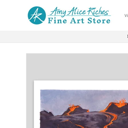
Skip to
content
V
Skip to
product
information