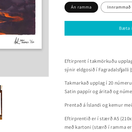
Án ramma
Innrammað
Bæta 
Eftirprent í takmörkuðu upplagi
sýnir eldgosið í Fagradalsfjalli
Takmarkað upplag í 20 númer
Satin pappír og áritað og núme
Prentað á Íslandi og kemur me
Eftirprentið er í stærð A5 (2
með kartoni (stærð í ramma e