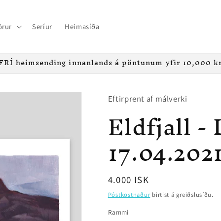
örur
Seríur
Heimasíða
FRÍ heimsending innanlands á pöntunum yfir 10,000 k
Eftirprent af málverki
Eldfjall -
17.04.202
Regular
4.000 ISK
price
Póstkostnaður
birtist á greiðslusíðu.
Rammi