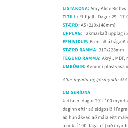
LISTAKONA:
Amy Alice Riches
TITILL:
Eldfjall - Dagur 29 | 17
STÆRÐ:
A5 (210x148mm)
UPPLAG:
Takmarkað upplag í
EFNIVIÐUR:
Prentað á hágæða 
STÆRÐ RAMMA:
317x228mm
TEGUND RAMMA:
Akrýl, MDF,
UMBÚÐIR:
Kemur í plastvasa m
Allar myndir og ljósmyndir © Am
UM SERÍUNA
Þetta er ‘dagur 29’ í 100 mynda
daginn eftir að eldgosið í Fagra
að hún ákvað að mála eitt málv
a.m.k. í 100 daga, ef það mynd