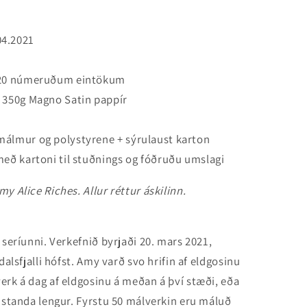
.04.2021
 20 númeruðum eintökum
350g Magno Satin pappír
 málmur og polystyrene
+ sýrulaust karton
eð kartoni til stuðnings og fóðruðu umslagi
y Alice Riches. Allur réttur áskilinn.
 seríunni. Verkefnið byrjaði 20. mars 2021,
dalsfjalli hófst. Amy varð svo hrifin af eldgosinu
erk á dag af eldgosinu á meðan á því stæði, eða
i standa lengur. Fyrstu 50 málverkin eru máluð