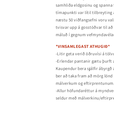
samhliða eldgosinu og spanna f
tímapunkti var lítil tilbreyting
næstu 50 viðfangsefni voru va
tvisvar upp á gosstöðvar til a
máluð í gegnum vefmyndavéla
*VINSAMLEGAST ATHUGIÐ*
-Litir geta verið öðruvísi á tö
-Erlendar pantanir gætu þurft a
Kaupendur bera sjálfir ábyrgð 
ber að taka fram að mörg lönd 
málverkum og eftirprentunum
-Allur höfundaréttur á myndver
seldur með málverkinu/eftirpr