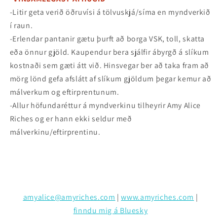
-Litir geta verið öðruvísi á tölvuskjá/síma en myndverkið
í raun.
-Erlendar pantanir gætu þurft að borga VSK, toll, skatta
eða önnur gjöld. Kaupendur bera sjálfir ábyrgð á slíkum
kostnaði sem gæti átt við. Hinsvegar ber að taka fram að
mörg lönd gefa afslátt af slíkum gjöldum þegar kemur að
málverkum og eftirprentunum.
-Allur höfundaréttur á myndverkinu tilheyrir Amy Alice
Riches og er hann ekki seldur með
málverkinu/eftirprentinu.
amyalice@amyriches.com
|
www.amyriches.com
|
finndu mig á Bluesky