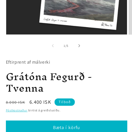
Open
O
media
m
1
2
of
1
/
5
in
in
modal
m
Eftirprent af málverki
Grátóna Fegurð -
Tvenna
Regular
Sale
6.400 ISK
Tilboð
8.000 ISK
price
price
Póstkostnaður
birtist á greiðslusíðu.
Bæta í körfu