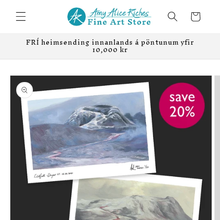
Skip to
content
Karfa
FRÍ heimsending innanlands á pöntunum yfir
10,000 kr
Skip to
product
information