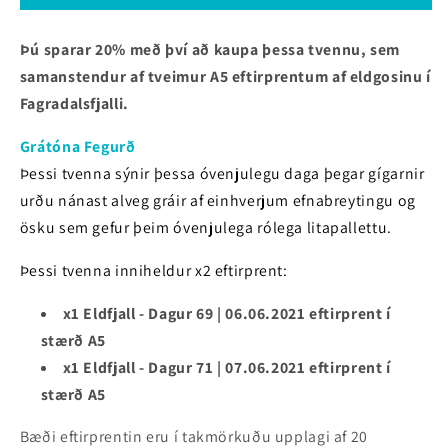
Þú sparar 20% með því að kaupa þessa tvennu, sem
samanstendur af tveimur A5 eftirprentum af eldgosinu í
Fagradalsfjalli.
Grátóna Fegurð
Þessi tvenna sýnir þessa óvenjulegu daga þegar gígarnir
urðu nánast alveg gráir af einhverjum efnabreytingu og
ösku sem gefur þeim óvenjulega rólega litapallettu.
Þessi tvenna inniheldur x2 eftirprent:
x1 Eldfjall - Dagur
69 | 06.06.2021
eftirprent í
stærð A5
x1 Eldfjall - Dagur
71 | 07.06.2021
eftirprent í
stærð A5
Bæði eftirprentin eru í takmörkuðu upplagi af 20