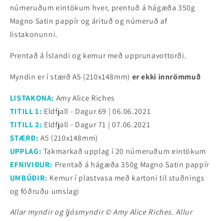
númeruðum eintökum hver, prentuð á hágæða 350g
Magno Satin pappír og árituð og númeruð af
listakonunni.
Prentað á Íslandi og kemur með upprunavottorði.
Myndin er í stærð A5 (210x148mm)
er ekki innrömmuð
LISTAKONA:
Amy Alice Riches
TITILL 1:
Eldfjall -
Dagur 69 | 06.06.2021
TITILL 2:
Eldfjall -
Dagur 71 | 07.06.2021
STÆRÐ:
A5 (210x148mm)
UPPLAG:
Takmarkað upplag í 20 númeruðum eintökum
EFNIVIÐUR:
Prentað á hágæða 350g Magno Satin pappír
UMBÚÐIR:
Kemur í plastvasa með kartoni til stuðnings
og fóðruðu umslagi
Allar myndir og ljósmyndir © Amy Alice Riches. Allur