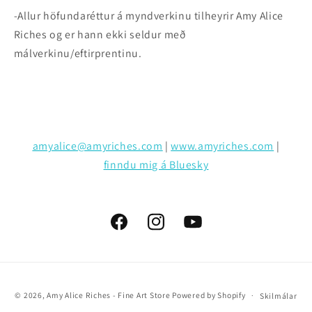
-Allur höfundaréttur á myndverkinu tilheyrir Amy Alice
Riches og er hann ekki seldur með
málverkinu/eftirprentinu.
amyalice@amyriches.com
|
www.amyriches.com
|
finndu mig á Bluesky
Facebook
Instagram
YouTube
Greiðsluvalmöguleiki
© 2026,
Amy Alice Riches - Fine Art Store
Powered by Shopify
Skilmálar