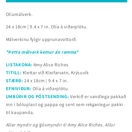
Olíumálverk.
24 x 18cm | 9.4 x 7 in.
Olía á
viðarplötu.
Málverkinu fylgir upprunavottorð.
*Þetta málverk kemur án ramma*
LISTAKONA:
Amy Alice Riches
TITILL:
Klettar við Kleifarvatn, Krýsuvík
STÆRÐ:
24 x 18cm | 9.4 x 7 in.
EFNIVIÐUR:
Olía á
viðarplötu.
UMBÚÐIR OG PÓSTSENDING:
Verkið er vandlega pakkað
inn í bóluplast og pappa og sent sem rekjanlegur pakki
til kaupanda.
Allar myndir og ljósmyndir © Amy Alice Riches. Allur