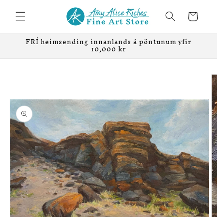
Skip to
content
Karfa
FRÍ heimsending innanlands á pöntunum yfir
10,000 kr
Skip to
product
information