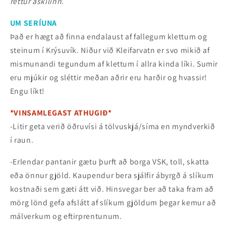
réttur áskilinn.
UM SERÍUNA
Það er hægt að finna endalaust af fallegum klettum og
steinum í Krýsuvík. Niður við Kleifarvatn er svo mikið af
mismunandi tegundum af klettum í allra kinda líki. Sumir
eru mjúkir og sléttir meðan aðrir eru harðir og hvassir!
Engu líkt!
*VINSAMLEGAST ATHUGIÐ*
-Litir geta verið öðruvísi á tölvuskjá/síma en myndverkið
í raun.
-Erlendar pantanir gætu þurft að borga VSK, toll, skatta
eða önnur gjöld. Kaupendur bera sjálfir ábyrgð á slíkum
kostnaði sem gæti átt við. Hinsvegar ber að taka fram að
mörg lönd gefa afslátt af slíkum gjöldum þegar kemur að
málverkum og eftirprentunum.